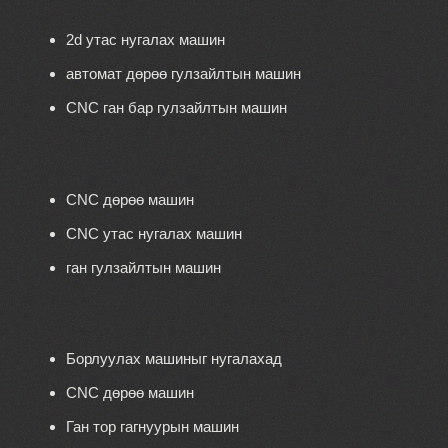
2d утас нугалах машин
автомат дөрөө гулзайлтын машин
CNC ган бар гулзайлтын машин
CNC дөрөө машин
CNC утас нугалах машин
ган гулзайлтын машин
Борлуулах машиныг нугалахад
CNC дөрөө машин
Ган тор гагнуурын машин