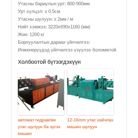
Утасны бариулын урт: 800-900мм
Урт хүлцэл: ± 0.5см
Утасны шулуун: ± 2мм / м
Нийт хэмжээ: 3220x690x1160 (мм)
Жин: 1200 кг
Борлуулалтын дараах үйлчилгээ:
Инженерүүдэд үйлчилгээ үзүүлэх боломжтой
Холбоотой бүтээгдэхүүн
автомат гидравлик
12-16mm утас хайчлах
утас шулуун ба зүсэх
машин шулуун
машин