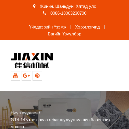
Жинин, Шаньдун, Хятад улс
0086-18063230790
Үйлдвэрийн Үзэмж
Хэрэглэгчид
Багийн Үзүүлбэр
Youtube
Google+
Pinterest
Нүүр хуудас
GT4-14 утас саваа rebar шулуун машин ба хэрчих
машин