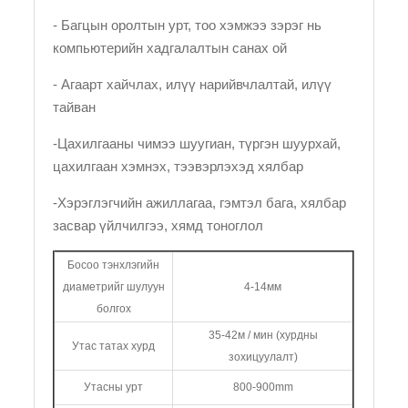
- Багцын оролтын урт, тоо хэмжээ зэрэг нь
компьютерийн хадгалалтын санах ой
- Агаарт хайчлах, илүү нарийвчлалтай, илүү
тайван
-Цахилгааны чимээ шуугиан, түргэн шуурхай,
цахилгаан хэмнэх, тээвэрлэхэд хялбар
-Хэрэглэгчийн ажиллагаа, гэмтэл бага, хялбар
засвар үйлчилгээ, хямд тоноглол
Босоо тэнхлэгийн
диаметрийг шулуун
4-14мм
болгох
35-42м / мин (хурдны
Утас татах хурд
зохицуулалт)
Утасны урт
800-900mm