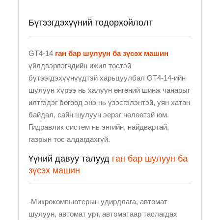
Бүтээгдэхүүний тодорхойлолт
GT4-14
ган бар шулуун ба зүсэх машин
үйлдвэрлэгчдийн ижил төстэй
бүтээгдэхүүнүүдтэй харьцуулбал GT4-14-ийн
шулуун хүрээ нь халуун өнгөний шинж чанарыг
илтгэдэг бөгөөд энэ нь үзэсгэлэнтэй, уян хатан
байдал, сайн шулуун эерэг нөлөөтэй юм.
Гидравлик систем нь энгийн, найдвартай,
газрын тос алдагдахгүй.
Үүний давуу талууд
ган бар шулуун ба
зүсэх машин
-Микрокомпьютерын удирдлага, автомат
шулуун, автомат урт, автоматаар таслагдах