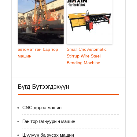
автомат ган бар тор
Small Cnc Automatic
машин
Stirrup Wire Steel
Bending Machine
Бүгд Бүтээгдэхүүн
CNC дөрөө машин
Ган тор гагнуурын машин
Шулуун ба зүсэх машин