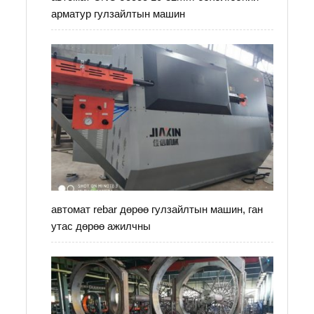
арматур гулзайлтын машин
автомат rebar дөрөө гулзайлтын машин, ган
утас дөрөө ажилчны