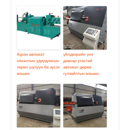
бүрэн автомат
үйлдвэрийн үнэ
хяналтын удирдлагын
давхар утастай
төрөл шулуун ба зүсэх
автомат дөрөө
машин
гулзайлтын машин