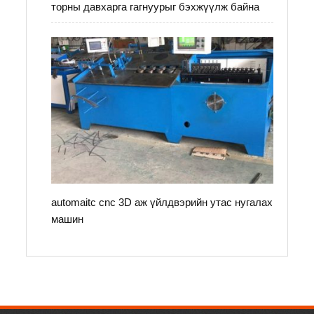
торны давхарга гагнуурыг бэхжүүлж байна
automaitc cnc 3D аж үйлдвэрийн утас нугалах
машин