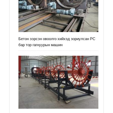
Бетон ээрсэн овоолго хийхэд зориулсан PC
бар тор гагнуурын машин