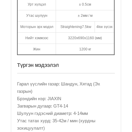
Урт хүлцэл
± 0.5см
Утас шулуун
± 2мм / м
Моторын эрх мэдэл
Straightening7.5kw
4kw зүсэх
Нийт хэмжээс
3220x690x1160 (мм)
Жин
1200 кг
Түргэн мэдээлэл
Гарал үүслийн газар: Шандун, Хятад (Эх
газрын)
Брэндийн нэр: JIAXIN
Загварын дугаар: GT4-14
Шулуун гэдэсний диаметр: 4-14мм
Утас татах хурд: 35-42м / мин (хурдны
зохицуулалт)