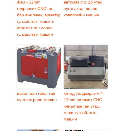
4мм - 12mm
автомат cnc 2d утас
гидравлик CNC ган
нугалахад, дөрөө
бар ажилчны, арматур
хэвлэгчийн машин
гулзайлтын машин,
автомат ган дөрөө
гулзайлтын машин
цахилгаан rebar ган
хятад үйлдвэрлэгч 4-
нугалах pope машин
12mm автомат CNC
хяналтын ган утас,
rebar гулзайлтын
машин