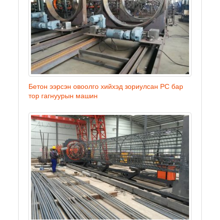
Бетон ээрсэн овоолго хийхэд зориулсан PC бар
тор гагнуурын машин