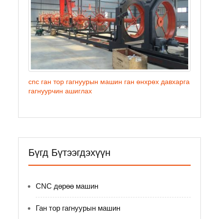
cnc ган тор гагнуурын машин ган өнхрөх давхарга
гагнуурчин ашиглах
Бүгд Бүтээгдэхүүн
CNC дөрөө машин
Ган тор гагнуурын машин