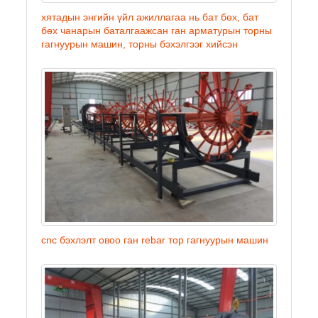
хятадын энгийн үйл ажиллагаа нь бат бөх, бат
бөх чанарын баталгаажсан ган арматурын торны
гагнуурын машин, торны бэхэлгээг хийсэн
cnc бэхлэлт овоо ган rebar тор гагнуурын машин