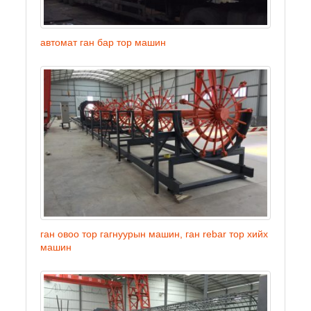
автомат ган бар тор машин
ган овоо тор гагнуурын машин, ган rebar тор хийх
машин