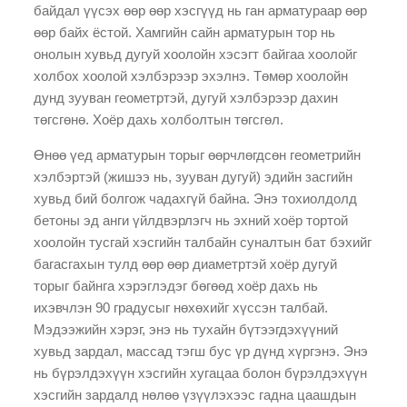
байдал үүсэх өөр өөр хэсгүүд нь ган арматураар өөр
өөр байх ёстой. Хамгийн сайн арматурын тор нь
онолын хувьд дугуй хоолойн хэсэгт байгаа хоолойг
холбох хоолой хэлбэрээр эхэлнэ. Төмөр хоолойн
дунд зууван геометртэй, дугуй хэлбэрээр дахин
төгсгөнө. Хоёр дахь холболтын төгсгөл.
Өнөө үед арматурын торыг өөрчлөгдсөн геометрийн
хэлбэртэй (жишээ нь, зууван дугуй) эдийн засгийн
хувьд бий болгож чадахгүй байна. Энэ тохиолдолд
бетоны эд анги үйлдвэрлэгч нь эхний хоёр тортой
хоолойн тусгай хэсгийн талбайн суналтын бат бэхийг
багасгахын тулд өөр өөр диаметртэй хоёр дугуй
торыг байнга хэрэглэдэг бөгөөд хоёр дахь нь
ихэвчлэн 90 градусыг нөхөхийг хүссэн талбай.
Мэдээжийн хэрэг, энэ нь тухайн бүтээгдэхүүний
хувьд зардал, массад тэгш бус үр дүнд хүргэнэ. Энэ
нь бүрэлдэхүүн хэсгийн хугацаа болон бүрэлдэхүүн
хэсгийн зардалд нөлөө үзүүлэхээс гадна цаашдын