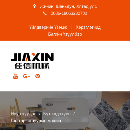
Жинин, Шаньдун, Хятад улс
0086-18063230790
Үйлдвэрийн Үзэмж
Хэрэглэгчид
Багийн Үзүүлбэр
Youtube
Google+
Pinterest
Нүүр хуудас
Бүтээгдэхүүн
Ган тор гагнуурын машин