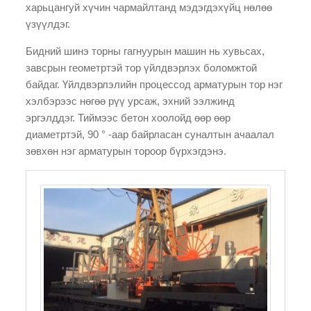
харьцангуй хүчин чармайлтанд мэдэгдэхүйц нөлөө
үзүүлдэг.
Бидний шинэ торны гагнуурын машин нь хувьсах,
завсрын геометртэй тор үйлдвэрлэх боломжтой
байдаг. Үйлдвэрлэлийн процессод арматурын тор нэг
хэлбэрээс нөгөө рүү урсаж, эхний ээлжинд
эргэлддэг. Тиймээс бетон хоолойд өөр өөр
диаметртэй, 90 ° -аар байрласан суналтын ачаалал
зөвхөн нэг арматурын тороор бүрхэгдэнэ.