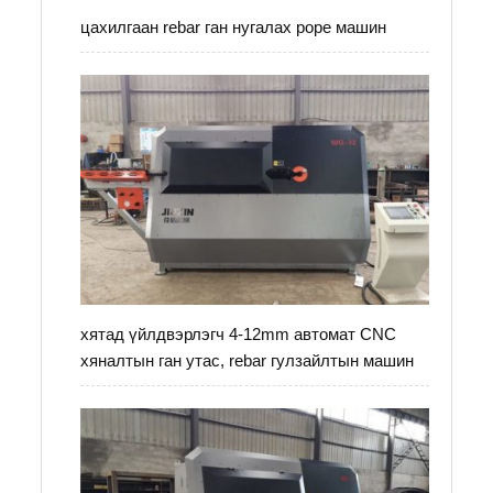
цахилгаан rebar ган нугалах pope машин
хятад үйлдвэрлэгч 4-12mm автомат CNC
хяналтын ган утас, rebar гулзайлтын машин