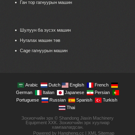
Ган тор гагнуурын машин
Шулуун ба зүсэх машин
Нугалах машин төв
Cage гагнуурын машин
Arabic
Dutch
English
French
German
Italian
Japanese
Persian
Portuguese
Russian
Spanish
Turkish
Thai
Зохиогчийн эрх © Shandong Jiaxin Machinery
Equipment ХХК. Зохиогчийн эрх хуулиар
хамгаалагдсан.
Powered by Hangheng.cc |
XML Sitemap