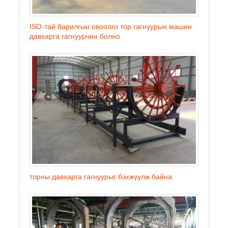
ISO-тай барилгын овоолго тор гагнуурын машин
давхарга гагнуурчин болно
торны давхарга гагнуурыг бэхжүүлж байна