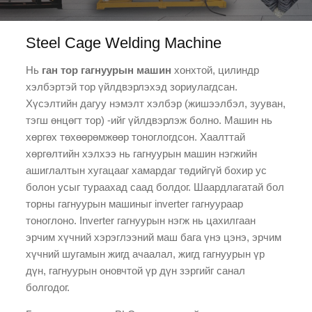
Steel Cage Welding Machine
Нь
ган тор гагнуурын машин
хонхтой, цилиндр
хэлбэртэй тор үйлдвэрлэхэд зориулагдсан.
Хүсэлтийн дагуу нэмэлт хэлбэр (жишээлбэл, зууван,
тэгш өнцөгт тор) -ийг үйлдвэрлэж болно. Машин нь
хөргөх төхөөрөмжөөр тоноглогдсон. Хаалттай
хөргөлтийн хэлхээ нь гагнуурын машин нэгжийн
ашиглалтын хугацааг хамардаг төдийгүй бохир ус
болон усыг тураахад саад болдог. Шаардлагатай бол
торны гагнуурын машиныг inverter гагнуураар
тоноглоно. Inverter гагнуурын нэгж нь цахилгаан
эрчим хүчний хэрэглээний маш бага үнэ цэнэ, эрчим
хүчний шугамын жигд ачаалал, жигд гагнуурын үр
дүн, гагнуурын оновчтой үр дүн зэргийг санал
болгодог.