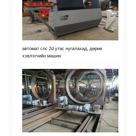
автомат cnc 2d утас нугалахад, дөрөө
хэвлэгчийн машин