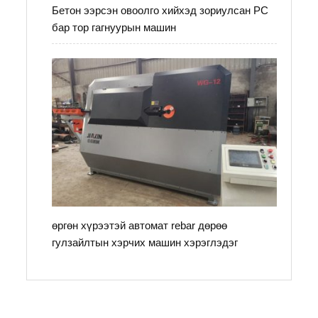
Бетон ээрсэн овоолго хийхэд зориулсан PC
бар тор гагнуурын машин
өргөн хүрээтэй автомат rebar дөрөө
гулзайлтын хэрчих машин хэрэглэдэг