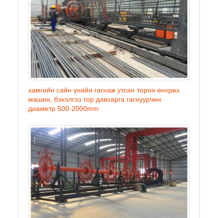
хамгийн сайн үнийн гагнаж утсан торон өнхрөх
машин, бэхэлгээ тор давхарга гагнуурчин
диаметр 500-2000mm