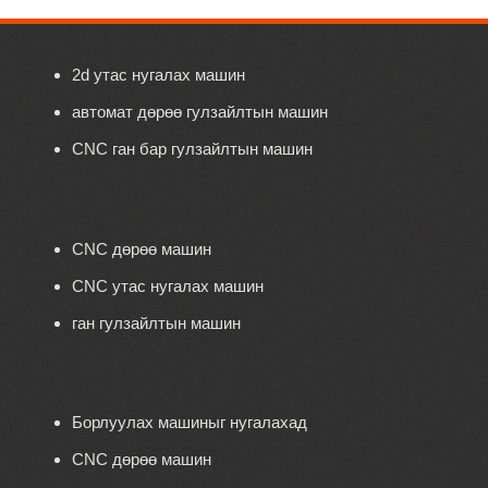
2d утас нугалах машин
автомат дөрөө гулзайлтын машин
CNC ган бар гулзайлтын машин
CNC дөрөө машин
CNC утас нугалах машин
ган гулзайлтын машин
Борлуулах машиныг нугалахад
CNC дөрөө машин