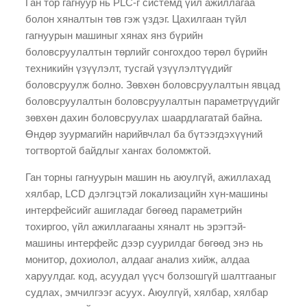
Ган тор гагнуур нь PLC-г системд үйл ажиллагаа
болон хяналтын төв гэж үздэг. Цахилгаан түйл
гагнуурын машиныг хянах янз бүрийн
боловсруулалтын төрлийг сонгохдоо төрөл бүрийн
техникийн үзүүлэлт, тусгай үзүүлэлтүүдийг
боловсруулж болно. Зөвхөн боловсруулалтын явцад
боловсруулалтын боловсруулалтын параметрүүдийг
зөвхөн дахин боловсруулах шаардлагатай байна.
Өндөр зуурмагийн нарийвчлал ба бүтээгдэхүүний
тогтвортой байдлыг хангах боломжтой.
Ган торны гагнуурын машин нь аюулгүй, ажиллахад
хялбар, LCD дэлгэцтэй локализацийн хүн-машины
интерфейсийг ашигладаг бөгөөд параметрийн
тохиргоо, үйл ажиллагааны хяналт нь эрэгтэй-
машины интерфейс дээр суурилдаг бөгөөд энэ нь
монитор, дохиолол, алдааг анализ хийж, алдаа
харуулдаг. код, асуудал үүсч болзошгүй шалтгааныг
судлах, эмчилгээг асуух. Аюулгүй, хялбар, хялбар