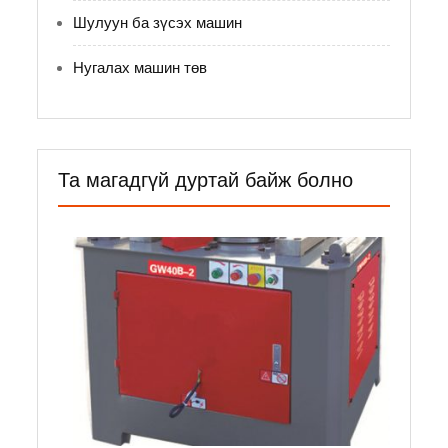
Шулуун ба зүсэх машин
Нугалах машин төв
Та магадгүй дуртай байж болно