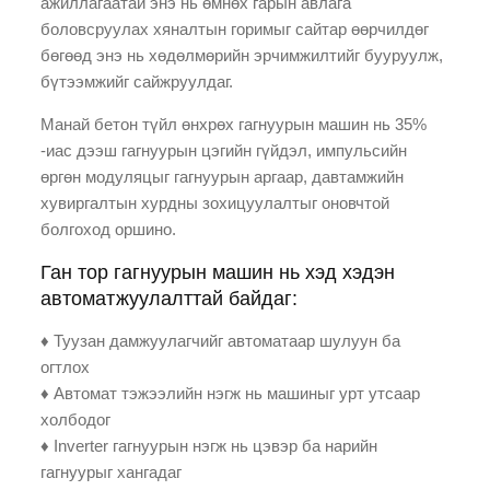
ажиллагаатай энэ нь өмнөх гарын авлага
боловсруулах хяналтын горимыг сайтар өөрчилдөг
бөгөөд энэ нь хөдөлмөрийн эрчимжилтийг бууруулж,
бүтээмжийг сайжруулдаг.
Манай бетон түйл өнхрөх гагнуурын машин нь 35%
-иас дээш гагнуурын цэгийн гүйдэл, импульсийн
өргөн модуляцыг гагнуурын аргаар, давтамжийн
хувиргалтын хурдны зохицуулалтыг оновчтой
болгоход оршино.
Ган тор гагнуурын машин нь хэд хэдэн
автоматжуулалттай байдаг:
♦ Туузан дамжуулагчийг автоматаар шулуун ба
огтлох
♦ Автомат тэжээлийн нэгж нь машиныг урт утсаар
холбодог
♦ Inverter гагнуурын нэгж нь цэвэр ба нарийн
гагнуурыг хангадаг