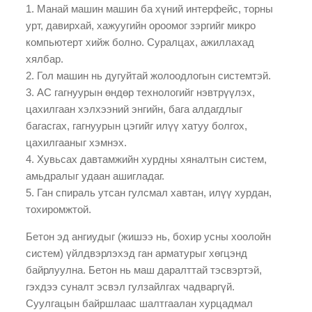
1. Манай машин машин ба хүний интерфейс, торны
урт, давирхай, хажуугийн ороомог зэргийг микро
компьютерт хийж болно. Суралцах, ажиллахад
хялбар.
2. Гол машин нь дугуйтай жолоодлогын системтэй.
3. АС гагнуурын өндөр технологийг нэвтрүүлэх,
цахилгаан хэлхээний энгийн, бага алдагдлыг
багасгах, гагнуурын цэгийг илүү хатуу болгох,
цахилгааныг хэмнэх.
4. Хувьсах давтамжийн хурдны хяналтын систем,
амьдралыг удаан ашигладаг.
5. Ган спираль утсан гулсмал хавтан, илүү хурдан,
тохиромжтой.
Бетон эд ангиудыг (жишээ нь, бохир усны хоолойн
систем) үйлдвэрлэхэд ган арматурыг хөгцэнд
байрлуулна. Бетон нь маш даралттай тэсвэртэй,
гэхдээ суналт эсвэл гулзайлгах чадваргүй.
Суулгацын байршлаас шалтгаалан хурцадмал